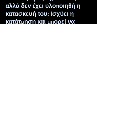
αλλά δεν έχει υλοποιηθή η 
κατασκευή του; Ισχύει η 
κατάτμηση και μπορεί να 
πουληθούν ξεχωριστά τα 
δημιουργηθέντα αγροτεμάχια;
Δεν συνιστά κατάτμηση η απεικόνηση 
και μόνο σε τοπογραφικό διάγραμμα 
διανομής αγροτεμαχίου, δίχως η 
κατάτμηση αυτού να συνοδεύεται και 
από μεταβίβαση (π.χ. πώληση, δωρεά, 
γονική παροχή). Εαν έχει γίνει 
προσύμφωνο πώλησης των 
αγροτεμαχίων πριν από το 1977, τότε 
ισχύει. Σε διαφορετική περίπτωση, δεν 
μπορεί να γίνη μεταβίβαση των 
τμημάτων γηπέδων που προέβλεπαν 
στον δρόμο αυτό, όπως απεικονίζονται 
στο τοπογραφικό διανομής και 